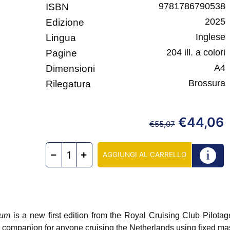
9781786790538
ISBN
2025
Edizione
Inglese
Lingua
204 ill. a colori
Pagine
A4
Dimensioni
Brossura
Rilegatura
€
44,06
€
55,07
AGGIUNGI AL CARRELLO
ium
is a new first edition from the Royal Cruising Club Pilota
 companion for anyone cruising the Netherlands using fixed mas