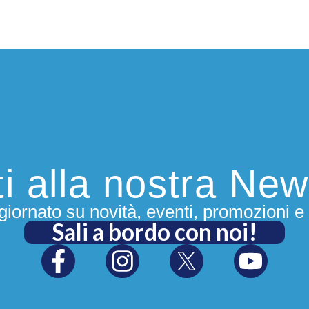
iti alla nostra New
iornato su novità, eventi, promozioni e 
Sali a bordo con noi!