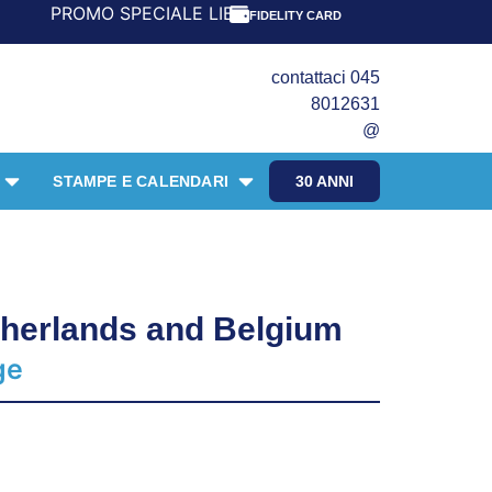
ECIALE LIBRI PER I 30 ANNI DEL FRANGENTE! *** CON ORD
FIDELITY CARD
contattaci 045
8012631
@
STAMPE E CALENDARI
30 ANNI
therlands and Belgium
ge