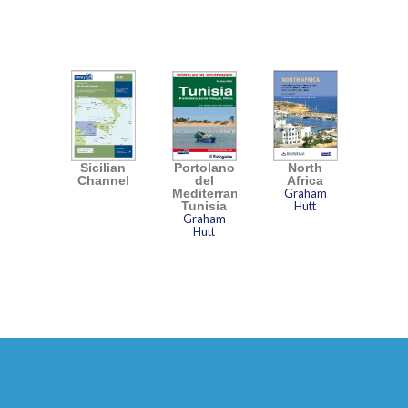
Sicilian
Portolano
North
Channel
del
Africa
Mediterraneo
Graham
Tunisia
Hutt
Graham
Hutt