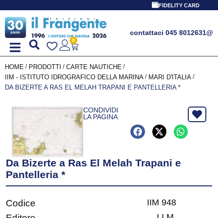
FIDELITY CARD
contattaci 045 8012631
@
0
/
/
/
HOME
PRODOTTI
CARTE NAUTICHE
/
/
IIM - ISTITUTO IDROGRAFICO DELLA MARINA
MARI D'ITALIA
DA BIZERTE A RAS EL MELAH TRAPANI E PANTELLERIA *
CONDIVIDI
LA PAGINA
Da Bizerte a Ras El Melah Trapani e
Pantelleria *
IIM 948
Codice
I.I.M.
Editore