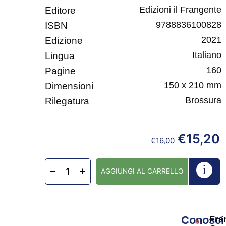
Edizioni il Frangente
Editore
9788836100828
ISBN
2021
Edizione
Italiano
Lingua
160
Pagine
150 x 210 mm
Dimensioni
Brossura
Rilegatura
€
15,20
€
16,00
AGGIUNGI AL CARRELLO
Conosci
Fra