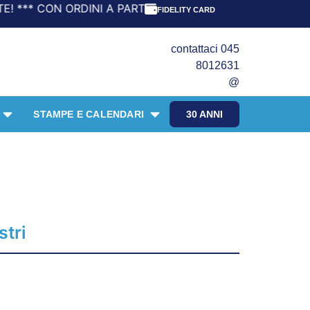
RDINI A PARTIRE DA 69,90€ LA SPEDIZIONE È GRATIS! ***
FIDELITY CARD
contattaci 045
8012631
@
STAMPE E CALENDARI
30 ANNI
stri