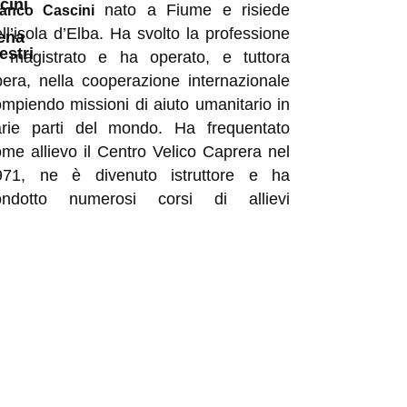
cini
nato a Fiume e risiede
ranco Cascini
ll’isola d’Elba. Ha svolto la professione
ena
estri
i magistrato e ha operato, e tuttora
era, nella cooperazione internazionale
mpiendo missioni di aiuto umanitario in
arie parti del mondo. Ha frequentato
me allievo il Centro Velico Caprera nel
971, ne è divenuto istruttore e ha
ondotto numerosi corsi di allievi
evalentemente in qualità di capo-turno.
a navigato a lungo nel Mediterraneo e
 compiuto due traversate atlantiche nel
uolo di skipper. Ritiene la vela un
mento magico in cui si lasciano le vie
 cui corre ogni giorno la gente e spazi
mensi appaiono negli occhi e nel cuore.