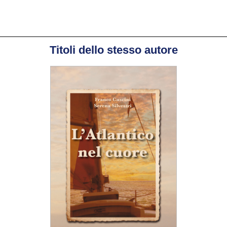
S
o
s
re
Titoli dello stesso autore
c
i
g
n
d
f
G
co
c
at
a
e
Co
co