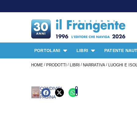
PROMO 
PORTOLANI
LIBRI
PATENTE NAUT
/
/
/
/
HOME
PRODOTTI
LIBRI
NARRATIVA
LUOGHI E ISO
CONDIVIDI
LA
PAGINA