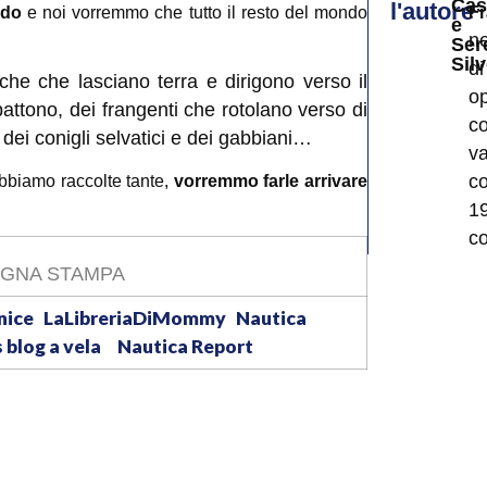
Cas
l'autore
ndo
e noi vorremmo che tutto il resto del mondo
F
e
ne
Ser
Silv
d
che che lasciano terra e dirigono verso il
op
attono, dei frangenti che rotolano verso di
co
he dei conigli selvatici e dei gabbiani…
v
co
abbiamo raccolte tante,
vorremmo farle arrivare
1
c
pr
GNA STAMPA
H
enice
LaLibreriaDiMommy
Nautica
ha
blog a vela
Nautica Report
r
mo
su
im