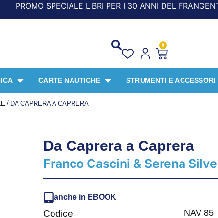
SPECIALE LIBRI PER I 30 ANNI DEL FRANGENTE! *** CON O
0
ICA
CARTE NAUTICHE
STRUMENTI E ACCESSORI
/
LE
DA CAPRERA A CAPRERA
Da Caprera a Caprera
Franco Cascini & Serena Silve
anche in EBOOK
NAV 85
Codice