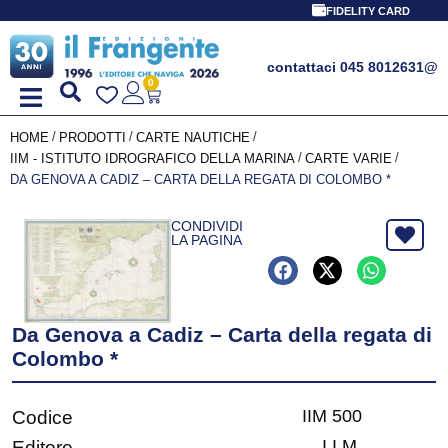
FIDELITY CARD
contattaci 045 8012631
@
0
/
/
/
HOME
PRODOTTI
CARTE NAUTICHE
/
/
IIM - ISTITUTO IDROGRAFICO DELLA MARINA
CARTE VARIE
DA GENOVA A CADIZ – CARTA DELLA REGATA DI COLOMBO *
CONDIVIDI
LA PAGINA
Da Genova a Cadiz – Carta della regata di
Colombo *
IIM 500
Codice
I.I.M.
Editore