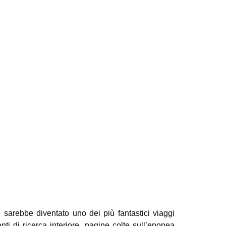
sarebbe diventato uno dei più fantastici viaggi
i di ricerca interiore, pagine colte sull’epopea