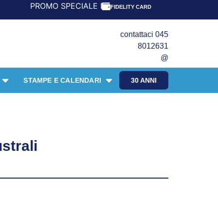
OMO SPECIALE LIBRI PER I 30 ANNI DEL FRANGENTE! *** C
FIDELITY CARD
contattaci 045
8012631
@
STAMPE E CALENDARI
30 ANNI
strali