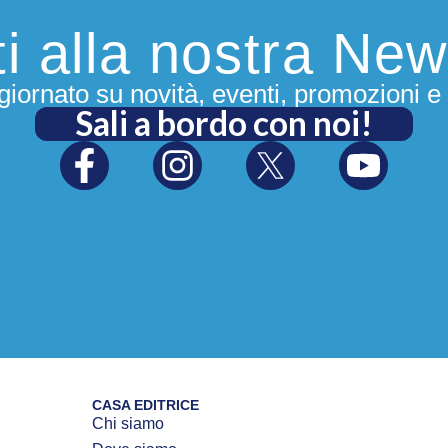
iti alla nostra New
iornato su novità, eventi, promozioni e 
Sali a bordo con noi!
CASA EDITRICE
Chi siamo