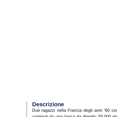
Descrizione
Due ragazzi nella Francia degli anni ’60 co
compiuti da una barca da diporto: 55.000 migl