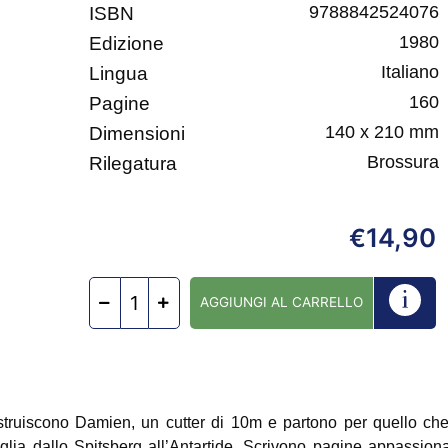
9788842524076
ISBN
1980
Edizione
Italiano
Lingua
160
Pagine
140 x 210 mm
Dimensioni
Brossura
Rilegatura
14,90
€
AGGIUNGI AL CARRELLO
struiscono Damien, un cutter di 10m e partono per quello che 
ia dallo Spitsberg all’Antartide. Scrivono pagine appassionant