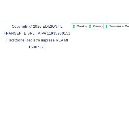
Cookie Policy
Privacy Policy
Termini e Co
Copyright © 2026 EDIZIONI IL
FRANGENTE SRL | P.IVA 11935200151
| Iscrizione Registro imprese REA MI
1508732 |