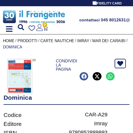
FIDELITY CARD
contattaci 045 8012631
@
0
/
/
/
/
/
HOME
PRODOTTI
CARTE NAUTICHE
IMRAY
MAR DEI CARAIBI
DOMINICA
CONDIVIDI
LA
PAGINA
Dominica
CAR-A29
Codice
Imray
Editore
9780852889893
ISBN