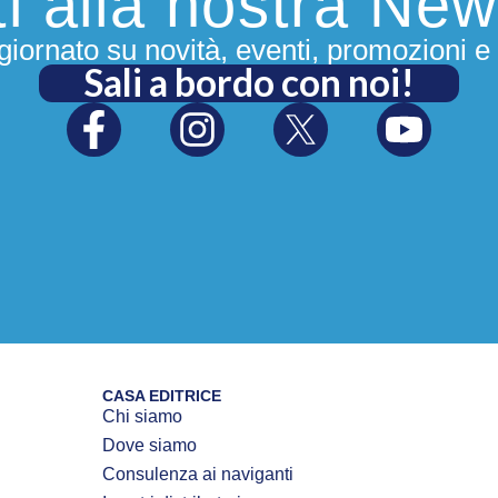
iti alla nostra New
iornato su novità, eventi, promozioni e 
Sali a bordo con noi!
CASA EDITRICE
Chi siamo
Dove siamo
Consulenza ai naviganti