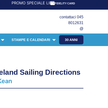
PROMO SPECIALE LIBRI PER I 30 ANNI DEL FRANGENTE! ***
FIDELITY CARD
contattaci 045
8012631
@
STAMPE E CALENDARI
30 ANNI
eland Sailing Directions
 Kean