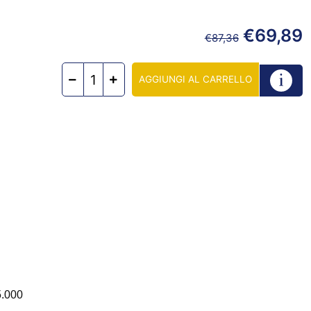
€
69,89
€
87,36
AGGIUNGI AL CARRELLO
5.000