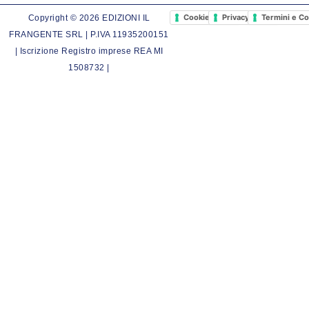
Cookie Policy
Privacy Policy
Termini e Co
Copyright © 2026 EDIZIONI IL
FRANGENTE SRL | P.IVA 11935200151
| Iscrizione Registro imprese REA MI
1508732 |