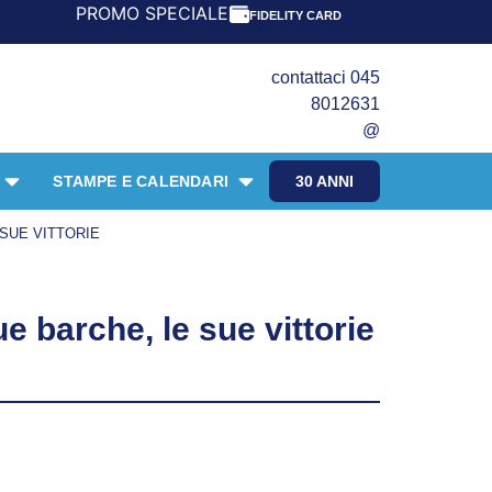
MO SPECIALE LIBRI PER I 30 ANNI DEL FRANGENTE! *** CO
FIDELITY CARD
contattaci 045
8012631
@
STAMPE E CALENDARI
30 ANNI
 SUE VITTORIE
e barche, le sue vittorie