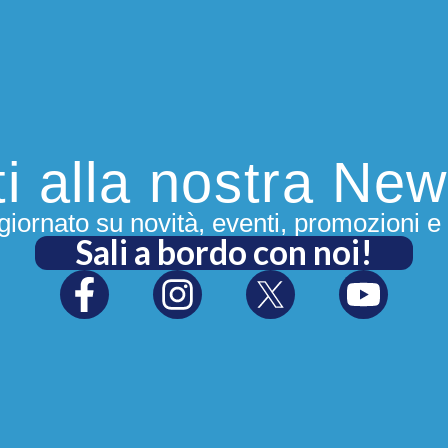
iti alla nostra New
iornato su novità, eventi, promozioni e 
Sali a bordo con noi!