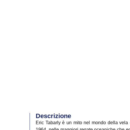
Descrizione
Eric Tabarly è un mito nel mondo della vela d
1964, nelle maggiori regate oceaniche che eg