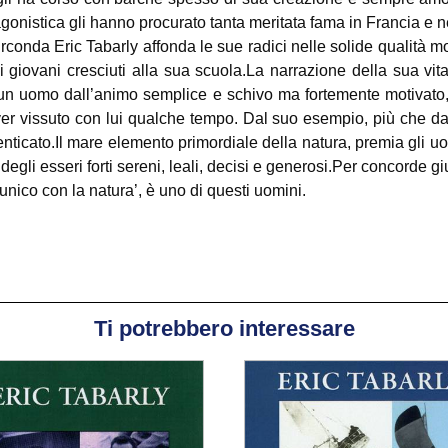
 agonistica gli hanno procurato tanta meritata fama in Francia e 
conda Eric Tabarly affonda le sue radici nelle solide qualità mor
 giovani cresciuti alla sua scuola.La narrazione della sua vita
 un uomo dall’animo semplice e schivo ma fortemente motivato, 
ver vissuto con lui qualche tempo. Dal suo esempio, più che dall
menticato.Il mare elemento primordiale della natura, premia gli 
li esseri forti sereni, leali, decisi e generosi.Per concorde gi
unico con la natura’, è uno di questi uomini.
Ti potrebbero interessare