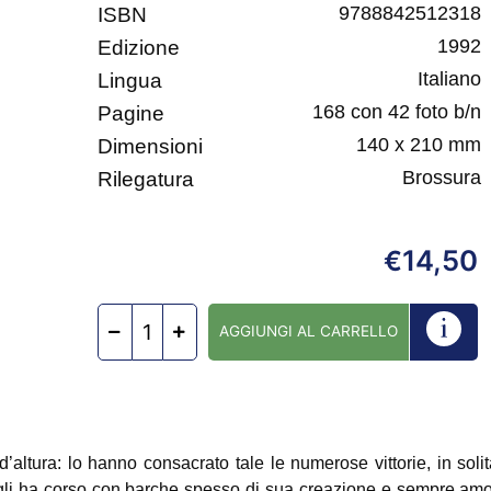
9788842512318
ISBN
1992
Edizione
Italiano
Lingua
168 con 42 foto b/n
Pagine
140 x 210 mm
Dimensioni
Brossura
Rilegatura
14,50
€
AGGIUNGI AL CARRELLO
’altura: lo hanno consacrato tale le numerose vittorie, in solit
li ha corso con barche spesso di sua creazione e sempre amoro