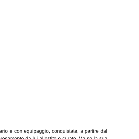
ario e con equipaggio, conquistate, a partire dal
samente da lui allestite e curate. Ma se la sua