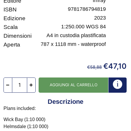
Imray
Editore
9781786794819
ISBN
2023
Edizione
1:250.000 WGS 84
Scala
A4 in custodia plastificata
Dimensioni
787 x 1118 mm - waterproof
Aperta
€
47,10
€
58,88
AGGIUNGI AL CARRELLO
Descrizione
Plans included:
Wick Bay (1:10 000)
Helmsdale (1:10 000)