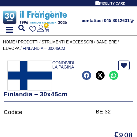
FIDELITY CARD
contattaci 045 8012631
@
0
/
/
/
/
HOME
PRODOTTI
STRUMENTI E ACCESSORI
BANDIERE
/
EUROPA
FINLANDIA – 30X45CM
CONDIVIDI
LA PAGINA
Finlandia – 30x45cm
BE 32
Codice
€
9,08