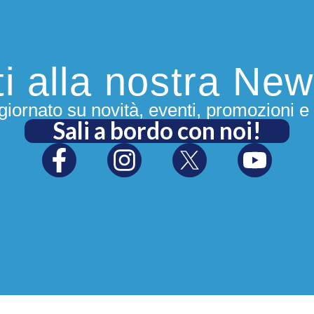
iti alla nostra New
iornato su novità, eventi, promozioni e 
Sali a bordo con noi!