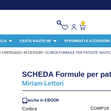
PROMO 
0
ICA
CARTE NAUTICHE
STRUMENTI E ACCESSORI
/
/
I CARTEGGIO
ACCESSORI
SCHEDA FORMULE PER PATENTE NAUTICA
SCHEDA Formule per pate
Miriam Lettori
anche in EBOOK
COMP16
Codice