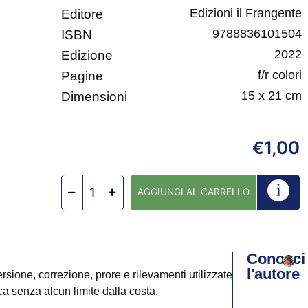
Edizioni il Frangente
Editore
9788836101504
ISBN
2022
Edizione
f/r colori
Pagine
15 x 21 cm
Dimensioni
1,00
€
AGGIUNGI AL CARRELLO
Conosci
l'autore
rsione, correzione, prore e rilevamenti utilizzate
ca senza alcun limite dalla costa.