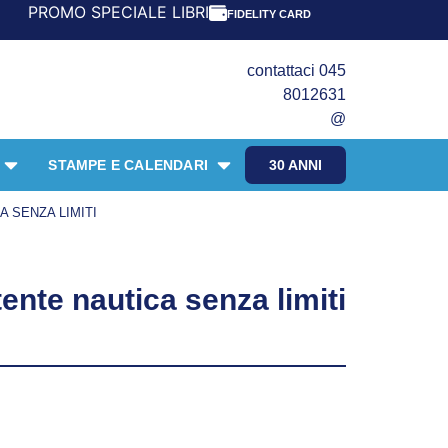
SPECIALE LIBRI PER I 30 ANNI DEL FRANGENTE! *** CON O
FIDELITY CARD
contattaci 045
8012631
@
STAMPE E CALENDARI
30 ANNI
 SENZA LIMITI
nte nautica senza limiti