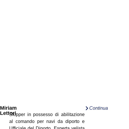
Miriam
Continua
Lettori
Skipper in possesso di abilitazione
al comando per navi da diporto e
Ufficiale del Diporto. Esperta velista