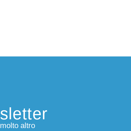
 2019 è stata pubblicata la raccolta di racconti
atti. Profili di ieri e di oggi
(Helicon), mentre
lia. Un’elbana alla corte dei Windsor
rsephone edizione), il suo ultimo romanzo, è
ito nel luglio 2020. Nel 2022 ha pubblicato
orges e Tigy Simenon. La seduzione
l’acqua (Edizioni il Frangente), romanzo sulle
erienze nautiche del famoso scrittore e della
lie, e nel 2024 i racconti Avventure di viaggio
tre donne straordinarie (Persephone edizioni).
ui Maria:
sletter
molto altro