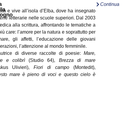
a
Continua
lla
ata e vive all’isola d’Elba, dove ha insegnato
uogno
erie letterarie nelle scuole superiori. Dal 2003
edica alla scrittura, affrontando le tematiche a
più care: l’amore per la natura e soprattutto per
mare, gli affetti, l’educazione delle giovani
erazioni, l’attenzione al mondo femminile.
utrice di diverse raccolte di poesie:
Mare,
e e colibrì
(Studio 64),
Brezza di mare
iskus Ulivieri),
Fiori di campo
(Montedit),
sto mare è pieno di voci e questo cielo è
no di visioni
(Onirica editrice); di un testo
oriale dedicato al suo paese natale,
Il mio
o tra immagini e memoria
(Nidiaci); di lavori
lettivi quali
Il volo dello struffello
berodiscrivere),
Malta femmina
(Zona),
In
ritorio nemico
(minimum fax) e del romanzo
sioni
(Il Foglio Letterario), ispirato all’eroina
orgimentale Cristina Trivulzio di Belgioioso.