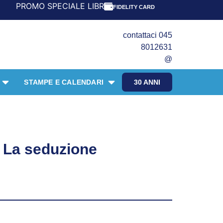
O SPECIALE LIBRI PER I 30 ANNI DEL FRANGENTE! *** CON
FIDELITY CARD
contattaci 045
8012631
@
STAMPE E CALENDARI
30 ANNI
 La seduzione