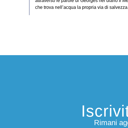
attraverso le parole di Georges nel diario
Il M
che trova nell’acqua la propria via di salvezza
Iscriv
Rimani agg