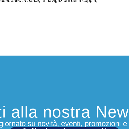
editerraneo in barca
, le navigazioni della coppia,
Nel
.
Ritr
Ofe
(Pe
usc
Ge
del
esp
mog
di 
Seg
iti alla nostra New
iornato su novità, eventi, promozioni e 