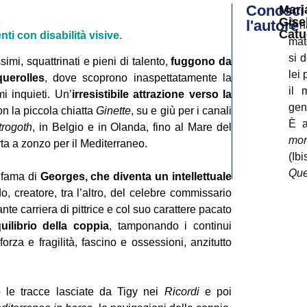
Conosci
Mari
Gise
l'autore
È n
Cat
ti con disabilità visive.
mat
si d
simi, squattrinati e pieni di talento,
fuggono da
lei 
querolles
, dove scoprono inaspettatamente la
il 
i inquieti. Un’
irresistibile attrazione verso la
gen
 la piccola chiatta
Ginette
, su e giù per i canali
È a
rogoth
, in Belgio e in Olanda, fino al Mare del
mor
orta a zonzo per il Mediterraneo.
(Ib
Que
 fama di
Georges, che diventa un intellettuale
pie
do, creatore, tra l’altro, del celebre commissario
mem
lante carriera di pittrice e col suo carattere pacato
Cav
quilibrio della coppia
, tamponando i continui
col
forza e fragilità, fascino e ossessioni, anzitutto
(Li
ter
Pas
 le tracce lasciate da Tigy nei
Ricordi
e poi
ris