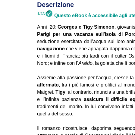
Descrizione
Questo eBook è accessibile agli uten
Anni ‘20:
Georges e Tigy Simenon
, giovanis
Parigi per una vacanza sull’isola di Por
seduzione esercitata dall’acqua sui loro anim
navigazione
che viene appagata dapprima con
e i fiumi di Francia; più tardi con il cutter
Ost
Nord; e infine con l’
Araldo
, la goletta che li p
Assieme alla passione per l’acqua, cresce la
affermato
, tra i più famosi e prolifici al mon
Maigret.
Tigy
, al contrario, rinuncia a una bril
e l’infinita pazienza
assicura il difficile e
tradimenti del marito. In lui convivono infatti 
quella del sesso.
Il romanzo ricostruisce, dapprima seguendo