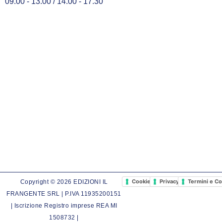
09.00 - 13.00 / 14.00 - 17.30
Cookie Policy
Privacy Policy
Termini e Co
Copyright © 2026 EDIZIONI IL
FRANGENTE SRL | P.IVA 11935200151
| Iscrizione Registro imprese REA MI
1508732 |