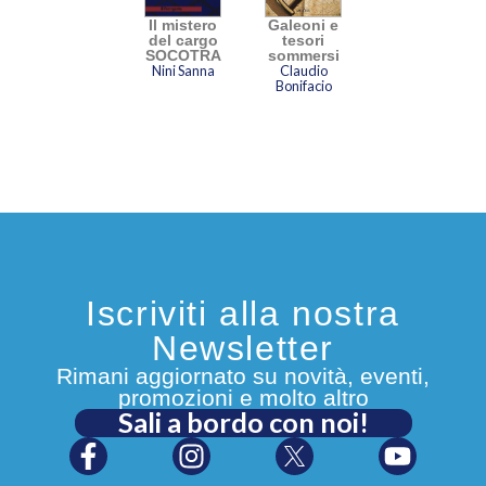
Il mistero
Galeoni e
del cargo
tesori
SOCOTRA
sommersi
Nini Sanna
Claudio
Bonifacio
Iscriviti alla nostra
Newsletter
Rimani aggiornato su novità, eventi,
promozioni e molto altro
Sali a bordo con noi!