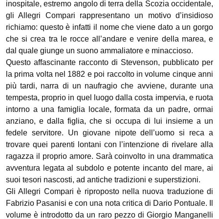
inospitale, estremo angolo di terra della Scozia occidentale,
gli Allegri Compari rappresentano un motivo d’insidioso
richiamo: questo è infatti il nome che viene dato a un gorgo
che si crea tra le rocce all’andare e venire della marea, e
dal quale giunge un suono ammaliatore e minaccioso.
Questo affascinante racconto di Stevenson, pubblicato per
la prima volta nel 1882 e poi raccolto in volume cinque anni
più tardi, narra di un naufragio che avviene, durante una
tempesta, proprio in quel luogo dalla costa impervia, e ruota
intorno a una famiglia locale, formata da un padre, ormai
anziano, e dalla figlia, che si occupa di lui insieme a un
fedele servitore. Un giovane nipote dell’uomo si reca a
trovare quei parenti lontani con l’intenzione di rivelare alla
ragazza il proprio amore. Sarà coinvolto in una drammatica
avventura legata al subdolo e potente incanto del mare, ai
suoi tesori nascosti, ad antiche tradizioni e superstizioni.
Gli Allegri Compari è riproposto nella nuova traduzione di
Fabrizio Pasanisi e con una nota critica di Dario Pontuale. Il
volume è introdotto da un raro pezzo di Giorgio Manganelli