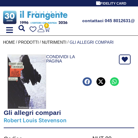
FIDELITY CARD
contattaci 045 8012631
@
0
/
/
/
HOME
PRODOTTI
NUTRIMENTI
GLI ALLEGRI COMPARI
CONDIVIDI LA
PAGINA
Gli allegri compari
Robert Louis Stevenson