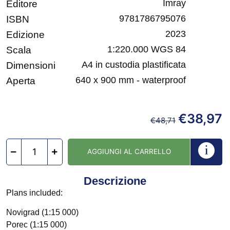
Imray
Editore
9781786795076
ISBN
2023
Edizione
1:220.000 WGS 84
Scala
A4 in custodia plastificata
Dimensioni
640 x 900 mm - waterproof
Aperta
€
38,97
€
48,71
AGGIUNGI AL CARRELLO
Descrizione
Plans included:
Novigrad (1:15 000)
Porec (1:15 000)