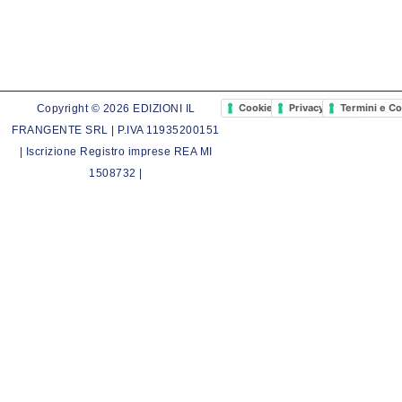
Cookie Policy
Privacy Policy
Termini e Co
Copyright © 2026 EDIZIONI IL
FRANGENTE SRL | P.IVA 11935200151
| Iscrizione Registro imprese REA MI
1508732 |