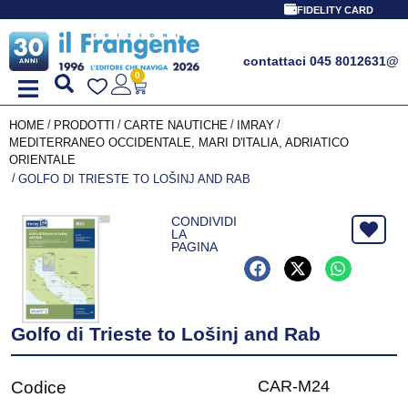
FIDELITY CARD
contattaci 045 8012631
@
0
/
/
/
/
HOME
PRODOTTI
CARTE NAUTICHE
IMRAY
MEDITERRANEO OCCIDENTALE, MARI D'ITALIA, ADRIATICO
ORIENTALE
/
GOLFO DI TRIESTE TO LOŠINJ AND RAB
CONDIVIDI
LA
PAGINA
Golfo di Trieste to Lošinj and Rab
CAR-M24
Codice