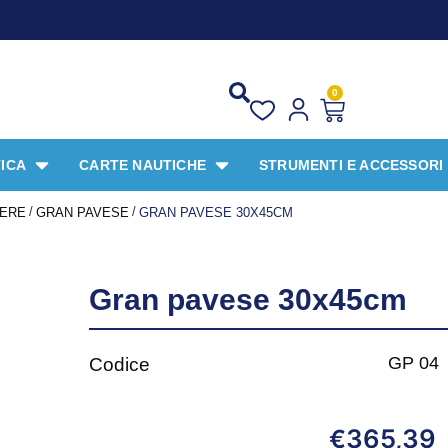
P
0
ICA
CARTE NAUTICHE
STRUMENTI E ACCESSORI
/
/
IERE
GRAN PAVESE
GRAN PAVESE 30X45CM
Gran pavese 30x45cm
GP 04
Codice
365,39
€