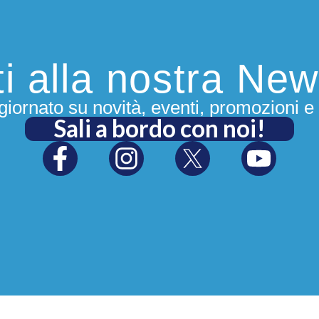
iti alla nostra New
iornato su novità, eventi, promozioni e 
Sali a bordo con noi!