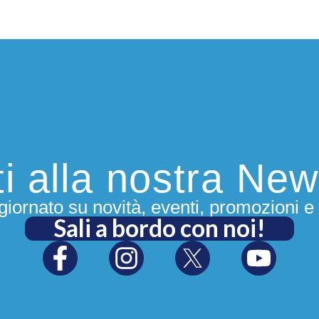
iti alla nostra New
iornato su novità, eventi, promozioni e 
Sali a bordo con noi!