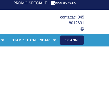
PROMO SPECIALE LIBRI PER I 30 ANNI DEL FRANGENTE! ***
FIDELITY CARD
contattaci 045
8012631
@
STAMPE E CALENDARI
30 ANNI