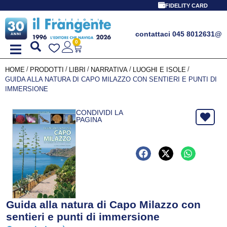
FIDELITY CARD
contattaci 045 8012631
@
0
/
/
/
/
/
HOME
PRODOTTI
LIBRI
NARRATIVA
LUOGHI E ISOLE
GUIDA ALLA NATURA DI CAPO MILAZZO CON SENTIERI E PUNTI DI
IMMERSIONE
CONDIVIDI LA
PAGINA
Guida alla natura di Capo Milazzo con
sentieri e punti di immersione