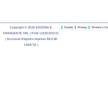
Cookie Policy
Privacy Policy
Termini e Co
Copyright © 2026 EDIZIONI IL
FRANGENTE SRL | P.IVA 11935200151
| Iscrizione Registro imprese REA MI
1508732 |