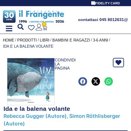
FIDELITY CARD
contattaci 045 8012631
@
0
/
/
/
/
/
HOME
PRODOTTI
LIBRI
BAMBINI E RAGAZZI
3-6 ANNI
IDA E LA BALENA VOLANTE
CONDIVIDI
LA
PAGINA
Ida e la balena volante
Rebecca Gugger (Autore), Simon Röthlisberger
(Autore)