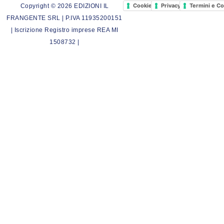
Cookie Policy
Privacy Policy
Termini e Co
Copyright © 2026 EDIZIONI IL
FRANGENTE SRL | P.IVA 11935200151
| Iscrizione Registro imprese REA MI
1508732 |