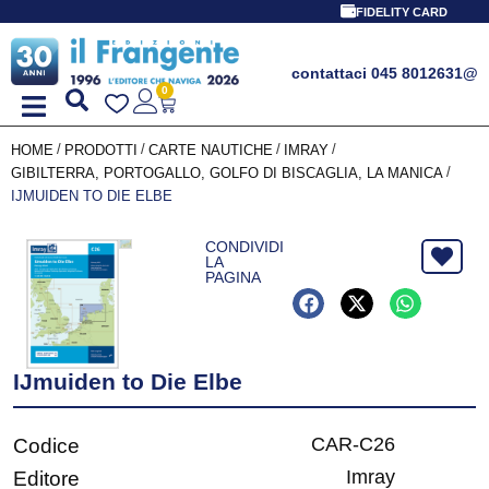
FIDELITY CARD
contattaci 045 8012631
@
0
/
/
/
/
HOME
PRODOTTI
CARTE NAUTICHE
IMRAY
/
GIBILTERRA, PORTOGALLO, GOLFO DI BISCAGLIA, LA MANICA
IJMUIDEN TO DIE ELBE
CONDIVIDI
LA
PAGINA
IJmuiden to Die Elbe
CAR-C26
Codice
Imray
Editore