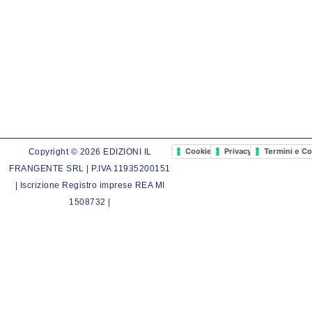
Cookie Policy
Privacy Policy
Termini e Co
Copyright © 2026 EDIZIONI IL
FRANGENTE SRL | P.IVA 11935200151
| Iscrizione Registro imprese REA MI
1508732 |