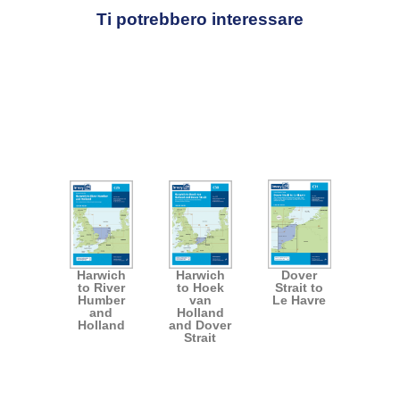
Ti potrebbero interessare
Harwich
Harwich
Dover
to River
to Hoek
Strait to
Humber
van
Le Havre
and
Holland
Holland
and Dover
Strait