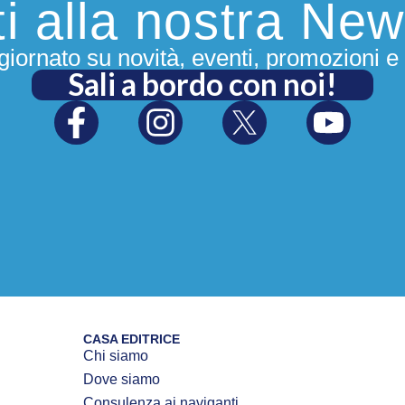
iti alla nostra New
iornato su novità, eventi, promozioni e 
Sali a bordo con noi!
CASA EDITRICE
Chi siamo
Dove siamo
Consulenza ai naviganti