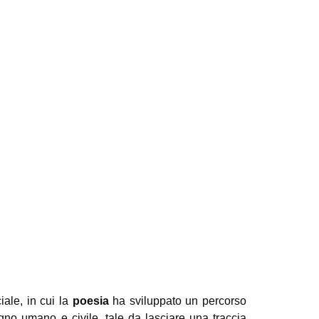
iale, in cui la
poesia
ha sviluppato un percorso
gno umano e civile, tale da lasciare una traccia