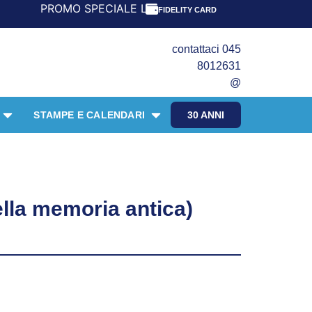
PROMO SPECIALE LIBRI PER I 30 ANNI DEL FRANGENTE! ***
FIDELITY CARD
contattaci 045
8012631
@
STAMPE E CALENDARI
30 ANNI
ella memoria antica)