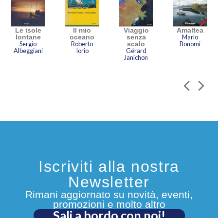
Le isole
Il mio
Viaggio
Amaltea
lontane
oceano
senza
Mario
Sergio
Roberto
scalo
Bonomi
Albeggiani
Iorio
Gérard
Janichon
Iscriviti alla nostra
Newsletter
Rimani aggiornato su novità, eventi,
promozioni e molto altro
Sali a bordo con noi!