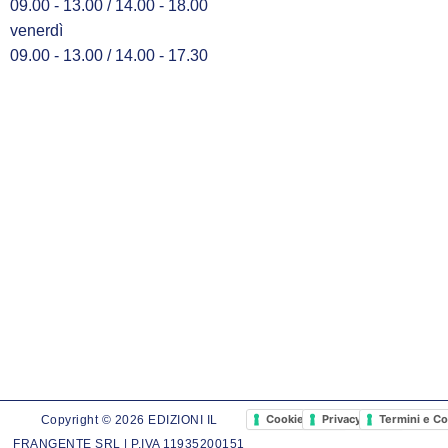
09.00 - 13.00 / 14.00 - 18.00
venerdì
09.00 - 13.00 / 14.00 - 17.30
Cookie Policy
Privacy Policy
Termini e Co
Copyright © 2026 EDIZIONI IL
FRANGENTE SRL | P.IVA 11935200151