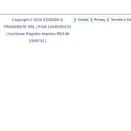
Cookie Policy
Privacy Policy
Termini e Co
Copyright © 2026 EDIZIONI IL
FRANGENTE SRL | P.IVA 11935200151
| Iscrizione Registro imprese REA MI
1508732 |