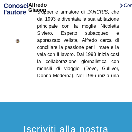
Conosci
Alfredo
Con
Giacon
l'autore
Skipper e armatore di
JANCRIS
, che
dal 1993 è diventata la sua abitazione
principale con la moglie Nicoletta
Siviero. Esperto subacqueo e
apprezzato velista, Alfredo cerca di
conciliare la passione per il mare e la
vela con il lavoro. Dal 1993 inizia così
la collaborazione giornalistica con
mensili di viaggio (Dove, Gulliver,
Donna Moderna). Nel 1996 inizia una
più stretta collaborazione con riviste
settoriali dello sport della vela e
mensili di barche (Vela e Motore,
Bolina) e dal 2000 è iscritto all'ordine
dei giornalisti del Veneto.
Iscriviti alla nostra