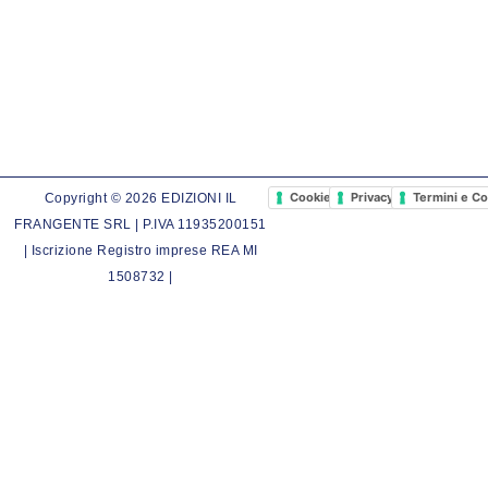
Cookie Policy
Privacy Policy
Termini e Co
Copyright © 2026 EDIZIONI IL
FRANGENTE SRL | P.IVA 11935200151
| Iscrizione Registro imprese REA MI
1508732 |