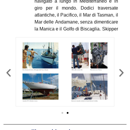
navigato a lungo in Mediterraneo e in
giro per il mondo. Dodici traversate
atlantiche, il Pacifico, il Mar di Tasman, il
Mar delle Andamane, senza dimenticare
la Manica e il Golfo di Biscaglia. Skipper
su barche prestigiose,
Swan e Oyster
,
dal 2003 si dedica in proprio al charter in
Mediterraneo e in Thailandia, mettendo
a disposizione dei suoi ospiti la lunga
esperienza accumulata in tanti anni di
navigazione.