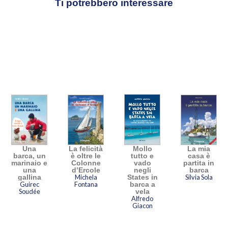
Ti potrebbero interessare
Una
La felicità
Mollo
La mia
barca, un
è oltre le
tutto e
casa è
marinaio e
Colonne
vado
partita in
una
d’Ercole
negli
barca
gallina
Michela
States in
Silvia Sola
Guirec
Fontana
barca a
Soudée
vela
Alfredo
Giacon