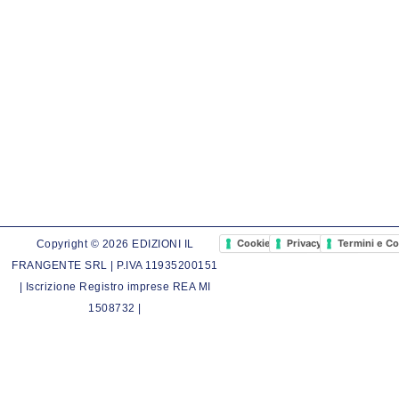
Cookie Policy
Privacy Policy
Termini e Co
Copyright © 2026 EDIZIONI IL
FRANGENTE SRL | P.IVA 11935200151
| Iscrizione Registro imprese REA MI
1508732 |