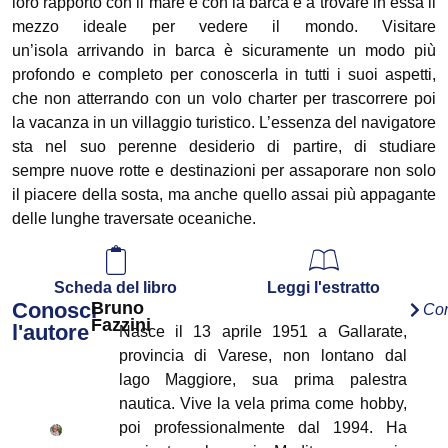
loro rapporto con il mare e con la barca e a trovare in essa il
mezzo ideale per vedere il mondo. Visitare
un’isola arrivando in barca è sicuramente un modo più
profondo e completo per conoscerla in tutti i suoi aspetti,
che non atterrando con un volo charter per trascorrere poi
la vacanza in un villaggio turistico. L’essenza del navigatore
sta nel suo perenne desiderio di partire, di studiare
sempre nuove rotte e destinazioni per assaporare non solo
il piacere della sosta, ma anche quello assai più appagante
delle lunghe traversate oceaniche.
Scheda del libro
Leggi l'estratto
Conosci
Bruno
Con
Fazzini
l'autore
Nasce il 13 aprile 1951 a Gallarate,
provincia di Varese, non lontano dal
lago Maggiore, sua prima palestra
nautica. Vive la vela prima come hobby,
poi professionalmente dal 1994. Ha