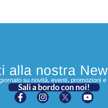
iti alla nostra New
iornato su novità, eventi, promozioni e 
Sali a bordo con noi!