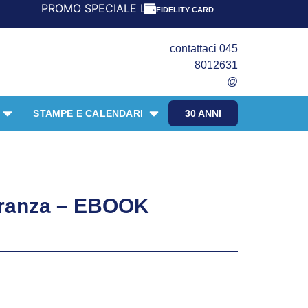
ROMO SPECIALE LIBRI PER I 30 ANNI DEL FRANGENTE! *** 
FIDELITY CARD
contattaci 045
8012631
@
STAMPE E CALENDARI
30 ANNI
eranza – EBOOK