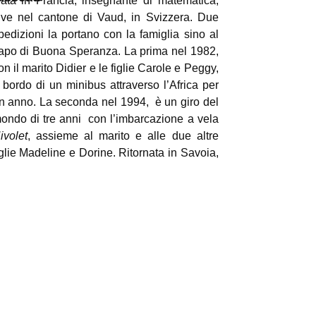
ata in Francia, insegnante di matematica,
ive nel cantone di Vaud, in Svizzera. Due
pedizioni la portano con la famiglia sino al
apo di Buona Speranza. La prima nel 1982,
on il marito Didier e le figlie Carole e Peggy,
 bordo di un minibus attraverso l’Africa per
n anno. La seconda nel 1994, è un giro del
ondo di tre anni con l’imbarcazione a vela
ivolet
, assieme al marito e alle due altre
iglie Madeline e Dorine. Ritornata in Savoia,
’autrice riflette sull’intensa esperienza
issuta, sugli incontri con i popoli della terra
 sul senso del loro viaggio.