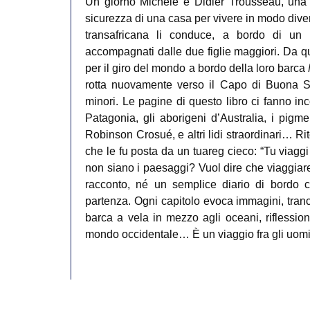
Un giorno Michèle e Didier Trousseau, una co
sicurezza di una casa per vivere in modo dive
transafricana li conduce, a bordo di un
accompagnati dalle due figlie maggiori. Da qu
per il giro del mondo a bordo della loro barca
rotta nuovamente verso il Capo di Buona Sp
minori. Le pagine di questo libro ci fanno inc
Patagonia, gli aborigeni d’Australia, i pigmei 
Robinson Crosué, e altri lidi straordinari… Rit
che le fu posta da un tuareg cieco: “Tu viaggi
non siano i paesaggi? Vuol dire che viaggiare 
racconto, né un semplice diario di bordo c
partenza. Ogni capitolo evoca immagini, tranch
barca a vela in mezzo agli oceani, riflessioni 
mondo occidentale… È un viaggio fra gli uomi