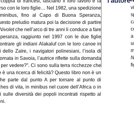
l'autore
N
ppia di francesi, lasciano il loro lavoro e la
v
rso con le loro figlie… Nel 1982, una spedizione
s
 minibus, fino al Capo di Buona Speranza,
c
esto preludio matura poi la decisione di partire
c
Nivolet
che nell’arco di tre anni li conduce a fare
a
eranza, raggiunto nel 1997 con le due figlie
u
ontrare gli indiani Alakaluf con le loro canoe in
m
dello Zaïre, i navigatori polinesiani, l’isola di
N
ornata in Savoia, l’autrice riflette sulla domanda
f
 per vedere?”. Ci sono sulla terra ricchezze che
l
è una ricerca di felicità? Questo libro non è un
v
he parte dal punto A per tornare al punto di
e
es di vita, in minibus nel cuore dell’Africa o in
sulle diversità dei popoli incontrati rispetto al
ni.