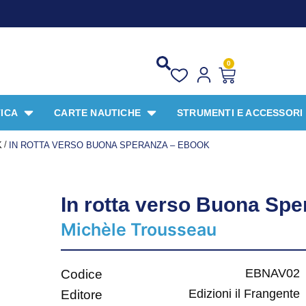
P
0
ICA
CARTE NAUTICHE
STRUMENTI E ACCESSORI
/
K
IN ROTTA VERSO BUONA SPERANZA – EBOOK
In rotta verso Buona Sp
Michèle Trousseau
EBNAV02
Codice
Edizioni il Frangente
Editore