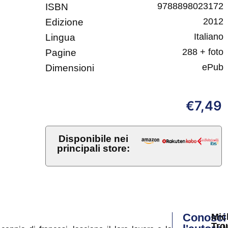
9788898023172
ISBN
2012
Edizione
Italiano
Lingua
288 + foto
Pagine
ePub
Dimensioni
7,49
€
Disponibile nei
principali store:
Conosci
Mic
Tro