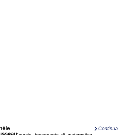
hèle
Continua
usseau