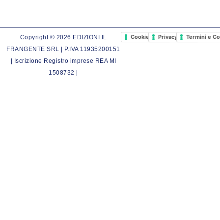
Cookie Policy
Privacy Policy
Termini e Co
Copyright © 2026 EDIZIONI IL
FRANGENTE SRL | P.IVA 11935200151
| Iscrizione Registro imprese REA MI
1508732 |