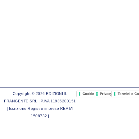
Cookie Policy
Privacy Policy
Termini e Co
Copyright © 2026 EDIZIONI IL
FRANGENTE SRL | P.IVA 11935200151
| Iscrizione Registro imprese REA MI
1508732 |