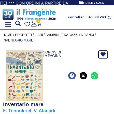
ON ORDINI A PARTIRE DA 69,90€ LA SPEDIZIONE È GRATIS!
FIDELITY CARD
contattaci 045 8012631
@
0
/
/
/
/
/
HOME
PRODOTTI
LIBRI
BAMBINI E RAGAZZI
6-9 ANNI
INVENTARIO MARE
CONDIVIDI
LA PAGINA
Inventario mare
E. Tchoukriel, V. Aladjidi