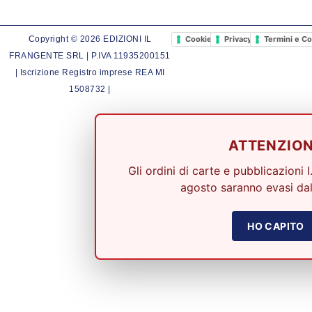
Cookie Policy
Privacy Policy
Termini e Co
Copyright © 2026 EDIZIONI IL
FRANGENTE SRL | P.IVA 11935200151
| Iscrizione Registro imprese REA MI
1508732 |
ATTENZIO
Gli ordini di carte e pubblicazioni I
agosto saranno evasi dal
HO CAPITO