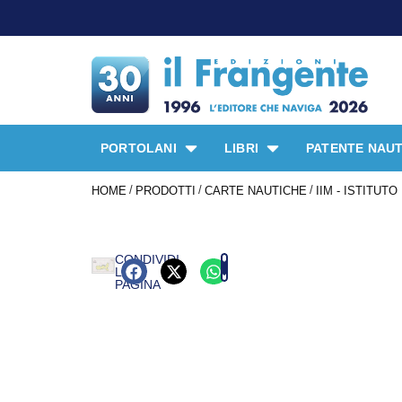
PROM
PORTOLANI
LIBRI
PATENTE NAUT
/
/
/
HOME
PRODOTTI
CARTE NAUTICHE
IIM - ISTITUT
CONDIVIDI
LA
PAGINA