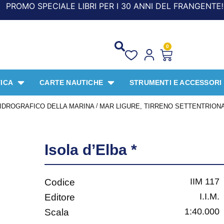
O SPECIALE LIBRI PER I 30 ANNI DEL FRANGENTE! *** CON
0
ICA
CARTE NAUTICHE
STRUMENTI E ACCESSORI
/
O IDROGRAFICO DELLA MARINA
MAR LIGURE, TIRRENO SETTENTRION
Isola d’Elba *
IIM 117
Codice
I.I.M.
Editore
1:40.000
Scala