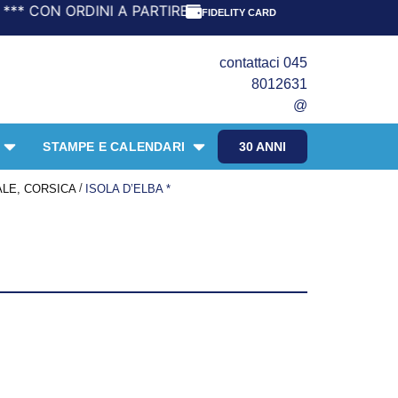
 ORDINI A PARTIRE DA 69,90€ LA SPEDIZIONE È GRATIS! *
FIDELITY CARD
contattaci 045
8012631
@
STAMPE E CALENDARI
30 ANNI
/
ALE, CORSICA
ISOLA D’ELBA *