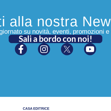
iti alla nostra New
iornato su novità, eventi, promozioni e 
Sali a bordo con noi!
CASA EDITRICE