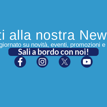
iti alla nostra New
iornato su novità, eventi, promozioni e 
Sali a bordo con noi!