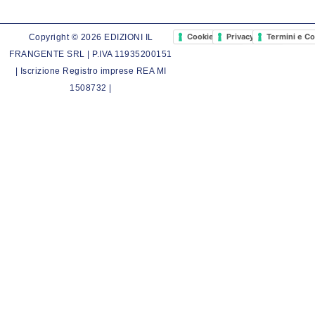
Cookie Policy
Privacy Policy
Termini e Co
Copyright © 2026 EDIZIONI IL
FRANGENTE SRL | P.IVA 11935200151
| Iscrizione Registro imprese REA MI
1508732 |