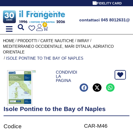
FIDELITY CARD
contattaci 045 8012631
@
0
/
/
/
/
HOME
PRODOTTI
CARTE NAUTICHE
IMRAY
MEDITERRANEO OCCIDENTALE, MARI D'ITALIA, ADRIATICO
ORIENTALE
/
ISOLE PONTINE TO THE BAY OF NAPLES
CONDIVIDI
LA
PAGINA
Isole Pontine to the Bay of Naples
CAR-M46
Codice