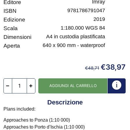
Imray
Editore
9781786791047
ISBN
2019
Edizione
1:180.000 WGS 84
Scala
A4 in custodia plastificata
Dimensioni
640 x 900 mm - waterproof
Aperta
€
38,97
€
48,71
AGGIUNGI AL CARRELLO
Descrizione
Plans included:
Approaches to Ponza (1:10 000)
Approaches to Porto d’Ischia (1:10 000)