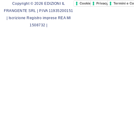
Cookie Policy
Privacy Policy
Termini e Co
Copyright © 2026 EDIZIONI IL
FRANGENTE SRL | P.IVA 11935200151
| Iscrizione Registro imprese REA MI
1508732 |