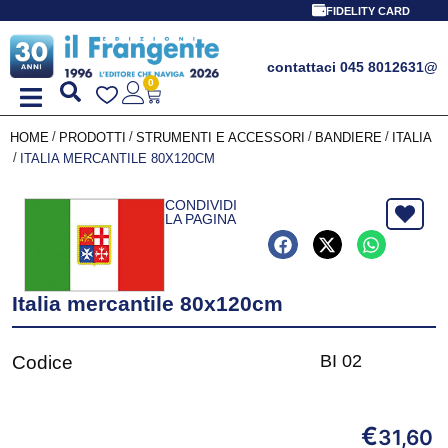
FIDELITY CARD
contattaci 045 8012631
@
0
/
/
/
/
HOME
PRODOTTI
STRUMENTI E ACCESSORI
BANDIERE
ITALIA
/
ITALIA MERCANTILE 80X120CM
CONDIVIDI
LA PAGINA
Italia mercantile 80x120cm
BI 02
Codice
€
31,60