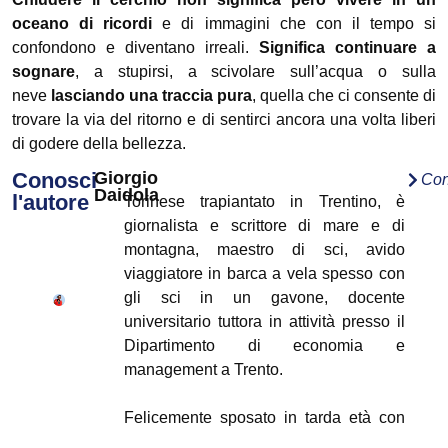
oceano di ricordi
e di immagini che con il tempo si
confondono e diventano irreali.
Significa continuare a
sognare
, a stupirsi, a scivolare sull’acqua o sulla
neve
lasciando una traccia pura
, quella che ci consente di
trovare la via del ritorno e di sentirci ancora una volta liberi
di godere della bellezza.
Conosci
Giorgio
Con
Daidola
l'autore
Torinese trapiantato in Trentino, è
giornalista e scrittore di mare e di
montagna, maestro di sci, avido
viaggiatore in barca a vela spesso con
gli sci in un gavone, docente
universitario tuttora in attività presso il
Dipartimento di economia e
management a Trento.
Felicemente sposato in tarda età con
Cristina, dalla quale ha avuto un figlio