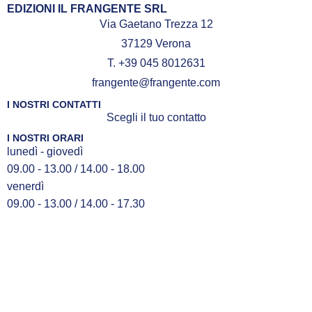
Mediterraneo
(Edizioni il Frangente,
EDIZIONI IL FRANGENTE SRL
2013),
Dal Mediterraneo alle Azzorre
Via Gaetano Trezza 12
(Edizioni il Frangente, 2018) e questo
37129 Verona
volume nelle vostre mani, che chiude la
T. +39 045 8012631
sua trilogia di libri di mare.
frangente@frangente.com
I NOSTRI CONTATTI
Scegli il tuo contatto
I NOSTRI ORARI
LEGGI L'INTERVISTA
lunedì - giovedì
SU PARABORDANDO
09.00 - 13.00 / 14.00 - 18.00
venerdì
09.00 - 13.00 / 14.00 - 17.30