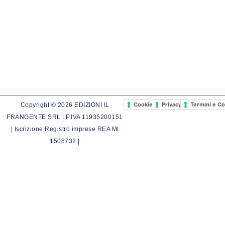
Cookie Policy
Privacy Policy
Termini e Co
Copyright © 2026 EDIZIONI IL
FRANGENTE SRL | P.IVA 11935200151
| Iscrizione Registro imprese REA MI
1508732 |