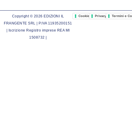
Cookie Policy
Privacy Policy
Termini e Co
Copyright © 2026 EDIZIONI IL
FRANGENTE SRL | P.IVA 11935200151
| Iscrizione Registro imprese REA MI
1508732 |