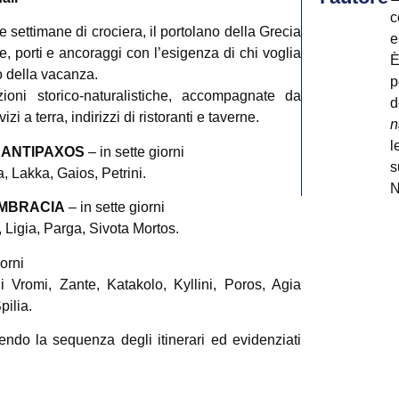
c
e settimane di crociera, il portolano della Grecia
e
, porti e ancoraggi con l’esigenza di chi voglia
È
co della vacanza.
p
zioni storico-naturalistiche, accompagnate da
d
i a terra, indirizzi di ristoranti e taverne.
n
l
E ANTIPAXOS
– in sette giorni
s
, Lakka, Gaios, Petrini.
N
AMBRACIA
– in sette giorni
p
 Ligia, Parga, Sivota Mortos.
V
e
iorni
I
i Vromi, Zante, Katakolo, Kyllini, Poros, Agia
L
pilia.
L
ndo la sequenza degli itinerari ed evidenziati