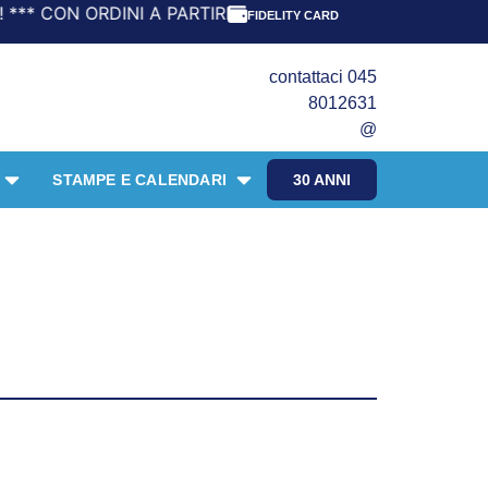
 A PARTIRE DA 69,90€ LA SPEDIZIONE È GRATIS! *** UFFI
FIDELITY CARD
contattaci 045
8012631
@
STAMPE E CALENDARI
30 ANNI