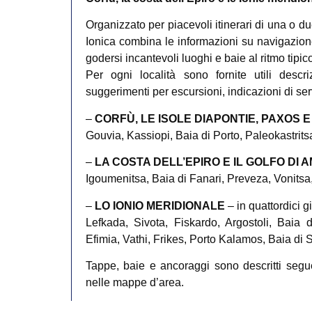
Organizzato per piacevoli itinerari di una o du
Ionica combina le informazioni su navigazione
godersi incantevoli luoghi e baie al ritmo tipi
Per ogni località sono fornite utili descri
suggerimenti per escursioni, indicazioni di serviz
–
CORFÙ, LE ISOLE DIAPONTIE, PAXOS 
Gouvia, Kassiopi, Baia di Porto, Paleokastritsa
–
LA COSTA DELL’EPIRO E IL GOLFO DI 
Igoumenitsa, Baia di Fanari, Preveza, Vonitsa,
–
LO IONIO MERIDIONALE
– in quattordici g
Lefkada, Sivota, Fiskardo, Argostoli, Baia d
Efimia, Vathi, Frikes, Porto Kalamos, Baia di S
Tappe, baie e ancoraggi sono descritti segue
nelle mappe d’area.