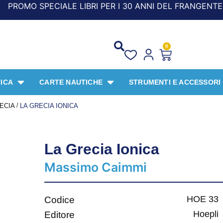
ALE LIBRI PER I 30 ANNI DEL FRANGENTE! *** CON ORDINI
0
ICA
CARTE NAUTICHE
STRUMENTI E ACCESSORI
/
ECIA
LA GRECIA IONICA
La Grecia Ionica
Massimo Caimmi
HOE 33
Codice
Hoepli
Editore