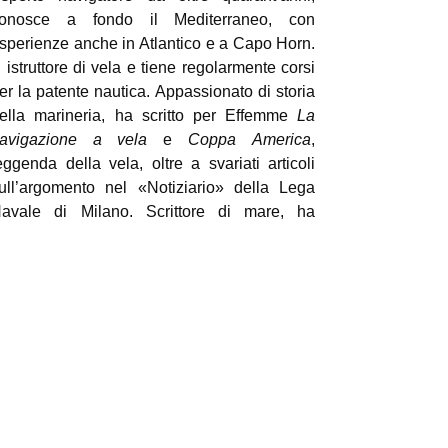
onosce a fondo il Mediterraneo, con
sperienze anche in Atlantico e a Capo Horn.
 istruttore di vela e tiene regolarmente corsi
er la patente nautica. Appassionato di storia
ella marineria, ha scritto per Effemme
La
avigazione a vela
e
Coppa America
,
eggenda della vela, oltre a svariati articoli
ull’argomento nel «Notiziario» della Lega
avale di Milano. Scrittore di mare, ha
ubblicato con Hoepli
La patente nautica
,
HF il ricetrasmettitore di bordo
,
I nodi
ssenziali in mare
e i volumi della collana
tinerari in barca:
Il Tirreno centrale
,
La Sicilia
,
a Croazia dalmata
,
La Turchia mediterranea
,
a Grecia ionica
.