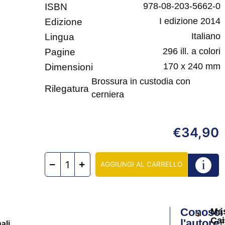
978-08-203-5662-0
ISBN
I edizione 2014
Edizione
Italiano
Lingua
296 ill. a colori
Pagine
170 x 240 mm
Dimensioni
Brossura in custodia con
Rilegatura
cerniera
34,90
€
AGGIUNGI AL CARRELLO
Conosci
Ma
Ca
l'autore
E
ali