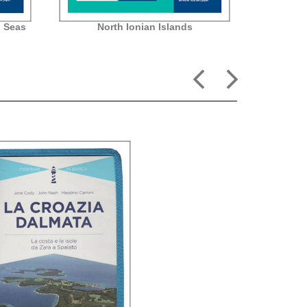
n Seas
North Ionian Islands
So