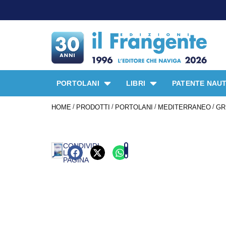
PROMO SPECI
PORTOLANI
LIBRI
PATENTE NAUT
/
/
/
/
HOME
PRODOTTI
PORTOLANI
MEDITERRANEO
GR
CONDIVIDI
LA
PAGINA