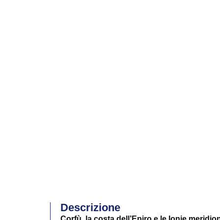
Descrizione
Corfù, la costa dell’Epiro e le Ionie meridion