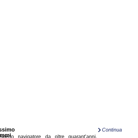
ssimo
Continua
immi
sperto navigatore da oltre quarant’anni,