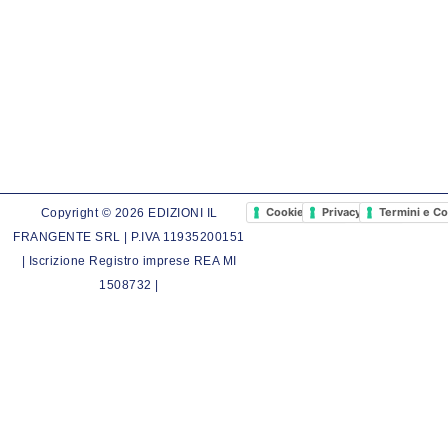
Cookie Policy
Privacy Policy
Termini e Co
Copyright © 2026 EDIZIONI IL
FRANGENTE SRL | P.IVA 11935200151
| Iscrizione Registro imprese REA MI
1508732 |