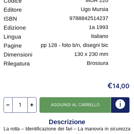
MUR 220
Codice
Ugo Mursia
Editore
9788842514237
ISBN
1a 1993
Edizione
Italiano
Lingua
pp 128 - foto b/n, disegni bic
Pagine
130 x 230 mm
Dimensioni
Brossura
Rilegatura
€
14,00
AGGIUNGI AL CARRELLO
Descrizione
La rotta – Identificazione dei fari – La manovra in sicurezza