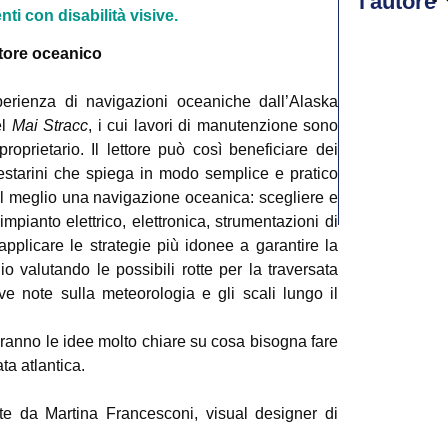
l'autore
ti con disabilità visive.
atore oceanico
perienza di navigazioni oceaniche dall’Alaska
el
Mai Stracc
, i cui lavori di manutenzione sono
roprietario. Il lettore può così beneficiare dei
estarini che spiega in modo semplice e pratico
al meglio una navigazione oceanica: scegliere e
pianto elettrico, elettronica, strumentazioni di
pplicare le strategie più idonee a garantire la
io valutando le possibili rotte per la traversata
ive note sulla meteorologia e gli scali lungo il
vranno le idee molto chiare su cosa bisogna fare
ta atlantica.
zzate da Martina Francesconi, visual designer di