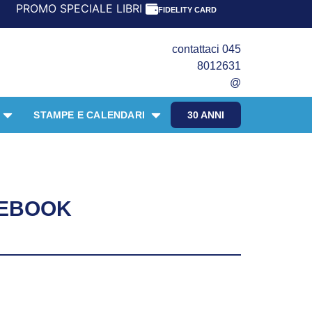
 SPECIALE LIBRI PER I 30 ANNI DEL FRANGENTE! *** CON 
FIDELITY CARD
contattaci 045
8012631
@
STAMPE E CALENDARI
30 ANNI
– EBOOK