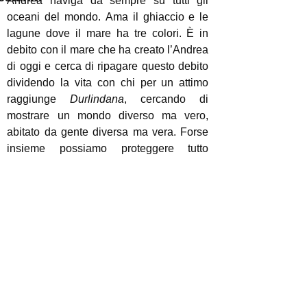
Andrea naviga da sempre su tutti gli
oceani del mondo. Ama il ghiaccio e le
lagune dove il mare ha tre colori. È in
debito con il mare che ha creato l’Andrea
di oggi e cerca di ripagare questo debito
dividendo la vita con chi per un attimo
raggiunge
Durlindana
, cercando di
mostrare un mondo diverso ma vero,
abitato da gente diversa ma vera. Forse
insieme possiamo proteggere tutto
questo se arriviamo a comprendere cosa
e chi ci sta intorno.​