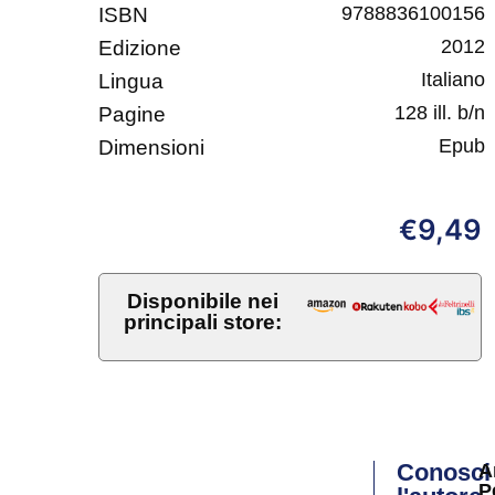
9788836100156
ISBN
2012
Edizione
Italiano
Lingua
128 ill. b/n
Pagine
Epub
Dimensioni
9,49
€
Disponibile nei
principali store:
Conosci
A
P