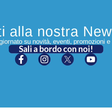
iti alla nostra New
iornato su novità, eventi, promozioni e 
Sali a bordo con noi!