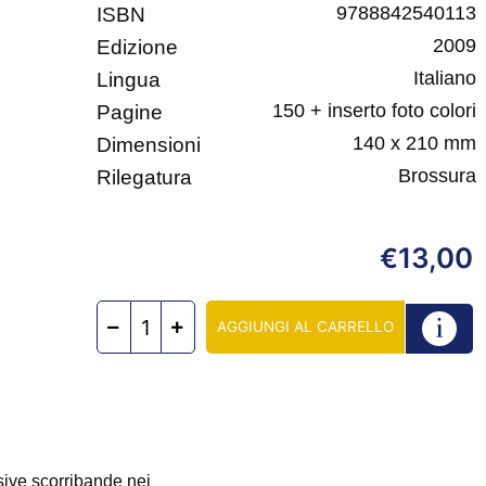
9788842540113
ISBN
2009
Edizione
Italiano
Lingua
150 + inserto foto colori
Pagine
140 x 210 mm
Dimensioni
Brossura
Rilegatura
13,00
€
AGGIUNGI AL CARRELLO
sive scorribande nei