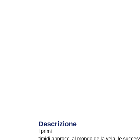
Descrizione
I primi
timidi approcci al mondo della vela, le succes