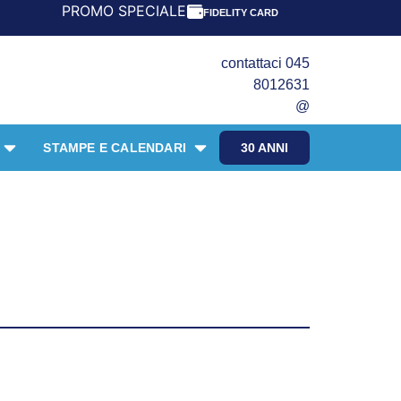
PROMO SPECIALE LIBRI PER I 30 ANNI DEL FRANGENTE! **
FIDELITY CARD
contattaci 045
8012631
@
STAMPE E CALENDARI
30 ANNI