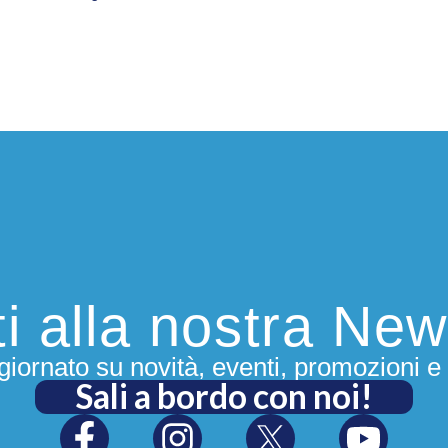
iti alla nostra New
iornato su novità, eventi, promozioni e 
Sali a bordo con noi!