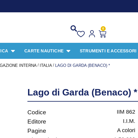
PRO
0
ICA
CARTE NAUTICHE
STRUMENTI E ACCESSORI
/
/
IGAZIONE INTERNA
ITALIA
LAGO DI GARDA (BENACO) *
Lago di Garda (Benaco) *
IIM 862
Codice
I.I.M.
Editore
A colori
Pagine