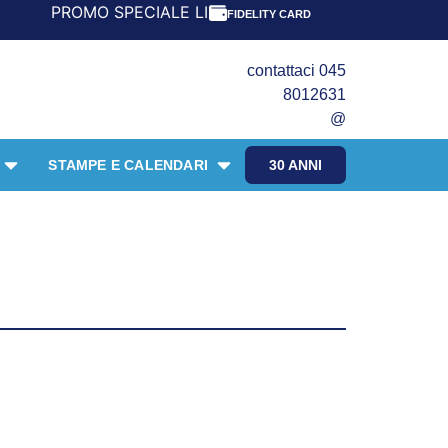
MO SPECIALE LIBRI PER I 30 ANNI DEL FRANGENTE! *** CO
FIDELITY CARD
contattaci 045
8012631
@
STAMPE E CALENDARI
30 ANNI