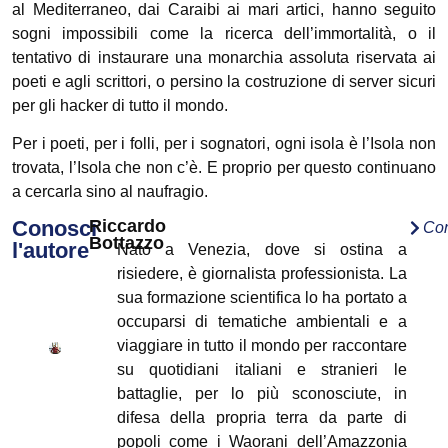
al Mediterraneo, dai Caraibi ai mari artici, hanno seguito
sogni impossibili come la ricerca dell’immortalità, o il
tentativo di instaurare una monarchia assoluta riservata ai
poeti e agli scrittori, o persino la costruzione di server sicuri
per gli hacker di tutto il mondo.
Per i poeti, per i folli, per i sognatori, ogni isola è l’Isola non
trovata, l’Isola che non c’è. E proprio per questo continuano
a cercarla sino al naufragio.
Conosci
Riccardo
Con
Bottazzo
l'autore
Nato a Venezia, dove si ostina a
risiedere, è giornalista professionista. La
sua formazione scientifica lo ha portato a
occuparsi di tematiche ambientali e a
viaggiare in tutto il mondo per raccontare
su quotidiani italiani e stranieri le
battaglie, per lo più sconosciute, in
difesa della propria terra da parte di
popoli come i Waorani dell’Amazzonia