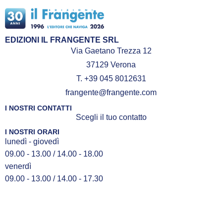
federale e ha svolto diverse ricerche
archeologiche nella laguna.
Quando ha tempo va a caccia di
EDIZIONI IL FRANGENTE SRL
fantasmi nelle case stregate con gli
Via Gaetano Trezza 12
scettici amici del CICAP. Non ne ha
37129 Verona
ancora trovato uno, ma continua a
T. +39 045 8012631
sperarci.
frangente@frangente.com
I NOSTRI CONTATTI
Scegli il tuo contatto
I NOSTRI ORARI
lunedì - giovedì
09.00 - 13.00 / 14.00 - 18.00
venerdì
09.00 - 13.00 / 14.00 - 17.30