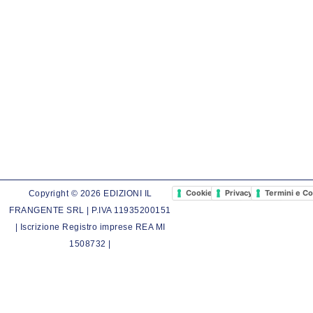
Cookie Policy
Privacy Policy
Termini e Co
Copyright © 2026 EDIZIONI IL
FRANGENTE SRL | P.IVA 11935200151
| Iscrizione Registro imprese REA MI
1508732 |