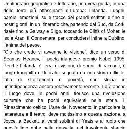
Un itinerario geografico e letterario, una vera guida, in una
delle terre più affascinanti d’Europa: l’Irlanda. Luoghi,
parole, emozioni, sulle tracce dei grandi scrittori e fino ai
nostri giorni, in un itinerario che, partendo dal Sud, da Cork,
risale fino a Galway e Sligo, toccando le Cliffs of Moher, le
isole Aran, il Connemara, per concludersi infine a Dublino,
l’anima del paese.
“Ciò che credo vi avvenne fu visione”, dice un verso di
Séamus Heaney, il poeta irlandese premio Nobel 1995.
Perché l’Irlanda è terra di visioni, di sogni, di racconti, è
luogo tranquillo e delicato, segnato da una storia difficile,
fatta di sfruttamento e povertà, che sfocia in
un’indipendenza ancora relativamente recente. Ed è anche
il luogo dove, in pochi anni, fiorisce una rivoluzione
culturale che ha pochi equivalenti nella storia, il
Rinascimento celtico. L’arte del Novecento, in particolare la
letteratura e il teatro, deve moltissimo a questa nazione, a
Joyce, a Beckett, ai versi sublimi di Yeats e al ruolo che
quest’ultimo ebbe nella rinascita, nel travolgente slancio