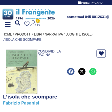
FIDELITY CARD
contattaci 045 8012631
@
0
/
/
/
/
/
HOME
PRODOTTI
LIBRI
NARRATIVA
LUOGHI E ISOLE
L’ISOLA CHE SCOMPARE
CONDIVIDI LA
PAGINA
L’isola che scompare
Fabrizio Pasanisi