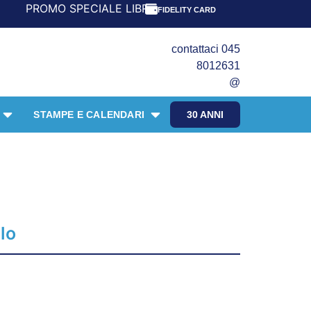
 SPECIALE LIBRI PER I 30 ANNI DEL FRANGENTE! *** CON 
FIDELITY CARD
contattaci 045
8012631
@
STAMPE E CALENDARI
30 ANNI
lo