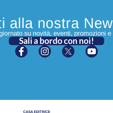
iti alla nostra New
iornato su novità, eventi, promozioni e 
Sali a bordo con noi!
CASA EDITRICE