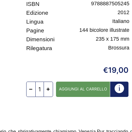
9788887505245
ISBN
2012
Edizione
Italiano
Lingua
144 bicolore illustrate
Pagine
235 x 175 mm
Dimensioni
Brossura
Rilegatura
19,00
€
AGGIUNGI AL CARRELLO
erio che sbrigativamente chiamiamo Venezia.Pur tracciando de