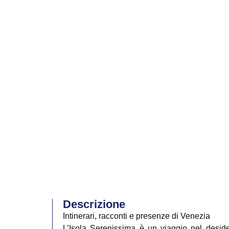
Descrizione
Intinerari, racconti e presenze di Venezia
L’Isola Serenissima è un viaggio nel desid