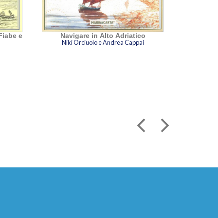
Fiabe e
Navigare in Alto Adriatico
Niki Orciuolo e Andrea Cappai
Carta 