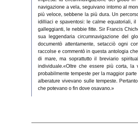
navigazione a vela, seguivano intorno al mon
più veloce, sebbene la più dura. Un percorso c
idilliaci e spaventosi: le calme equatoriali, i
galleggianti, le nebbie fitte. Sir Francis Chic
sua leggendaria circumnavigazione del glob
documentò attentamente, setacciò ogni co
raccolse e commentò in questa antologia che n
di mare, ma soprattutto il breviario spirit
individuale.«Oltre che essere più corta, la v
probabilmente tempeste per la maggior parte d
alberature vivevano sulle tempeste. Pertanto
che potevano o fin dove osavano.»