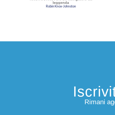
leggenda
Robin Knox-Johnston
Iscriv
Rimani agg