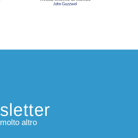
John Guzzwel
re carica casse di gin a bordo: «Ogni sciocco
ebbe fare il giro del mondo a vela, ma ci vuole
rinaio con gli attributi per riuscire a farlo da
nzi»
sletter
molto altro