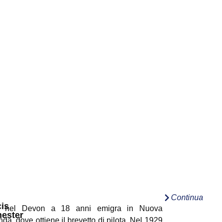
Continua
is
o nel Devon a 18 anni emigra in Nuova
hester
da, dove ottiene il brevetto di pilota. Nel 1929