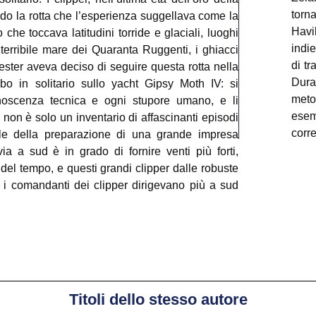
torn
do la rotta che l’esperienza suggellava come la
Havi
he toccava latitudini torride e glaciali, luoghi
indie
l terribile mare dei Quaranta Ruggenti, i ghiacci
di tr
hester aveva deciso di seguire questa rotta nella
Dura
o in solitario sullo yacht Gipsy Moth IV: si
meto
noscenza tecnica e ogni stupore umano, e li
ese
on è solo un inventario di affascinanti episodi
corr
uale della preparazione di una grande impresa
contr
ia a sud è in grado di fornire venti più forti,
modo
el tempo, e questi grandi clipper dalle robuste
grand
 i comandanti dei clipper dirigevano più a sud
Nuov
di A
Dura
arm
navi
aere
Titoli dello stesso autore
oggi