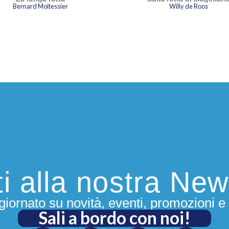
Bernard Moitessier
Willy de Roos
ment
potr
un ma
sbro
iti alla nostra New
iornato su novità, eventi, promozioni e 
Sali a bordo con noi!