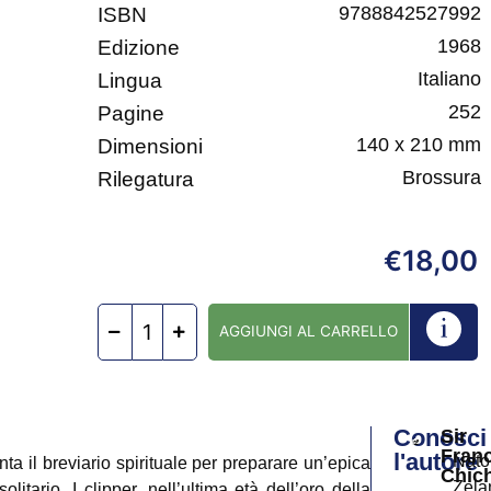
9788842527992
ISBN
1968
Edizione
Italiano
Lingua
252
Pagine
140 x 210 mm
Dimensioni
Brossura
Rilegatura
18,00
€
AGGIUNGI AL CARRELLO
Conosci
Sir
Franc
l'autore
Nat
ta il breviario spirituale per preparare un’epica
Chic
Zelan
itario. I clipper, nell’ultima età dell’oro della