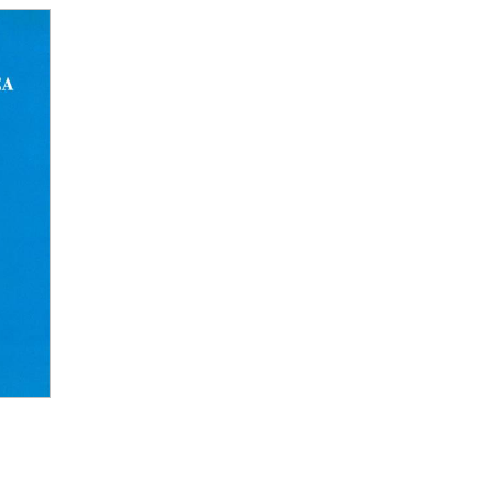
frattempo gli interessi di Chichester si
feriscono al mare. Organizza la prima regata
satlantica in solitario nel 1960, e la vince a
o del
Gypsy Moth III
. Alla seconda edizione del
 arriva secondo. Come i suoi aerei, anche
e le sue barche si chiameranno
Gypsy Moth
,
etteralmente significa ‘falena zingara'.
a vera avventura di Chichester arriva grazie al
y Moth IV
, una barca che è entrata nella
ia. Parte il 27 agosto 1966 da Plymouth e vi
rna dopo 226 giorni, il 28 maggio 1967, dopo
 compiuto il giro del mondo fermandosi
amente a Sydney, in Australia, primo uomo ad
 circumnavigato il globo doppiando tutti i
di capi: Capo Horn, Capo di Buona Speranza
o Leeuwin. L'impresa gli merita il titolo di ‘Sir'
rna a dare alla marineria da diporto inglese un
o che stava perdendo a favore dei francesi. Per