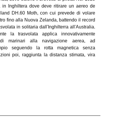
a in Inghiltera dove deve ritirare un aereo de
lland DH.60 Moth, con cui prevede di volare
tro fino alla Nuova Zelanda, battendo il record
asvolata in solitaria dall'Inghilterra all'Australia.
nte la trasvolata applica innovativamente
di marinari alla navigazione aerea, ad
mpio seguendo la rotta magnetica senza
ezioni poi, raggiunta la distanza stimata, vira
ovento per trovare il punto d'arrivo. In questo
 riesce a trovare anche piccole isole nel
e Oceano Pacifico. Per il viaggio Inghilterra –
a Zelanda, riceve il primo Trofeo in memoria
my Johnson.
nte la Seconda guerra mondiale serve le forze
ate di Sua Maestà come esperto di
gazione. Scrive un manuale di navigazione
a basata su delle tabelle, ancora in uso
giorno.