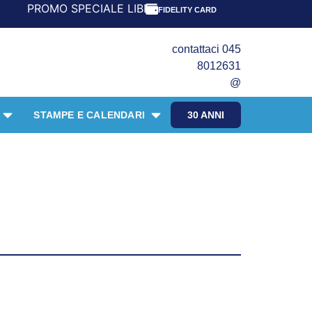
CIALE LIBRI PER I 30 ANNI DEL FRANGENTE! *** CON ORDI
FIDELITY CARD
contattaci 045
8012631
@
STAMPE E CALENDARI
30 ANNI