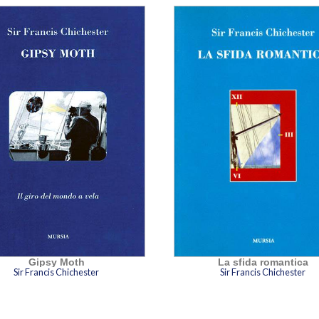
Nel 
tras
tran
bord
1964
tutt
che l
Ma l
Gyps
stor
rito
aver
unic
aver
Gipsy Moth
La sfida romantica
gran
Sir Francis Chichester
Sir Francis Chichester
e Cap
e to
lustr