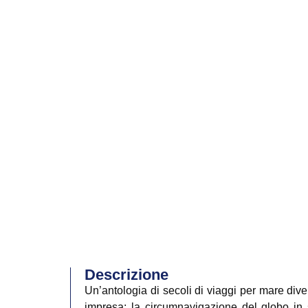
Descrizione
Un’antologia di secoli di viaggi per mare diven
impresa: la circumnavigazione del globo in sol