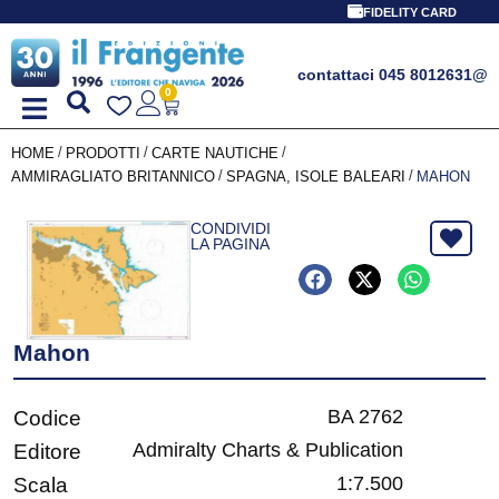
FIDELITY CARD
contattaci 045 8012631
@
0
/
/
/
HOME
PRODOTTI
CARTE NAUTICHE
/
/
AMMIRAGLIATO BRITANNICO
SPAGNA, ISOLE BALEARI
MAHON
CONDIVIDI
LA PAGINA
Mahon
BA 2762
Codice
Admiralty Charts & Publication
Editore
1:7.500
Scala