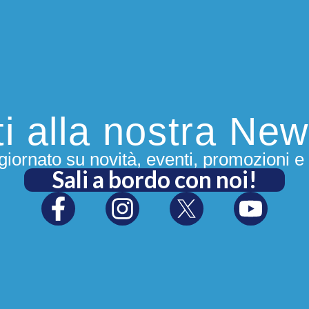
iti alla nostra New
iornato su novità, eventi, promozioni e 
Sali a bordo con noi!