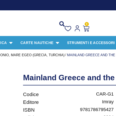
PROMO S
0
ICA
CARTE NAUTICHE
STRUMENTI E ACCESSORI
/
IONIO, MARE EGEO (GRECIA, TURCHIA)
MAINLAND GREECE AND THE
Mainland Greece and the
CAR-G1
Codice
Imray
Editore
9781786795427
ISBN