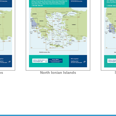
os
North Ionian Islands