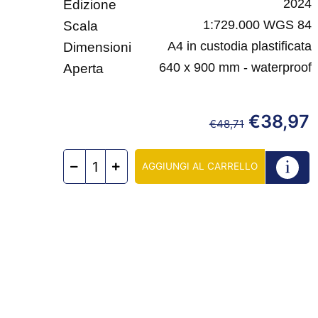
2024
Edizione
1:729.000 WGS 84
Scala
A4 in custodia plastificata
Dimensioni
640 x 900 mm - waterproof
Aperta
€
38,97
€
48,71
AGGIUNGI AL CARRELLO