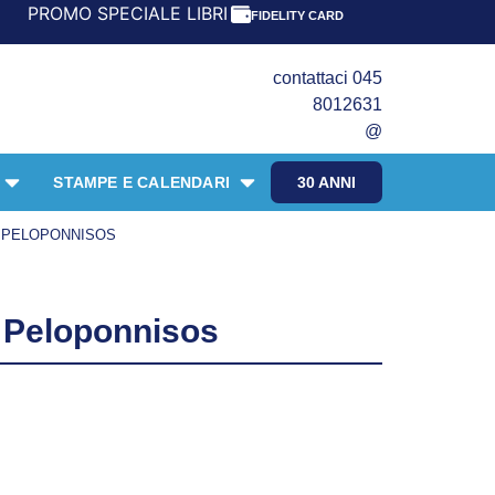
PECIALE LIBRI PER I 30 ANNI DEL FRANGENTE! *** CON OR
FIDELITY CARD
contattaci 045
8012631
@
STAMPE E CALENDARI
30 ANNI
 PELOPONNISOS
 Peloponnisos