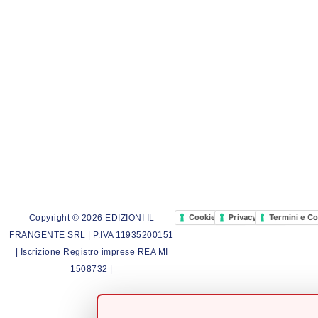
Cookie Policy
Privacy Policy
Termini e Co
Copyright © 2026 EDIZIONI IL
FRANGENTE SRL | P.IVA 11935200151
| Iscrizione Registro imprese REA MI
1508732 |