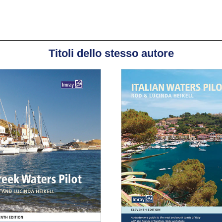
Dan
un 
qua
rit
rea
Titoli dello stesso autore
Cru
Ind
est
atl
in 
Att
ass