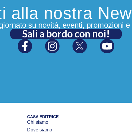
iti alla nostra New
iornato su novità, eventi, promozioni e 
Sali a bordo con noi!
CASA EDITRICE
Chi siamo
Dove siamo