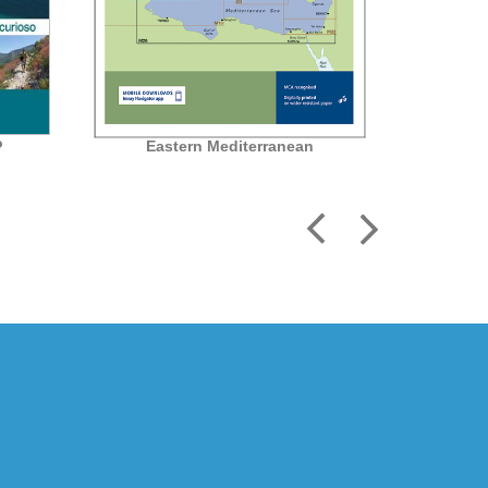
o
Wes
Eastern Mediterranean