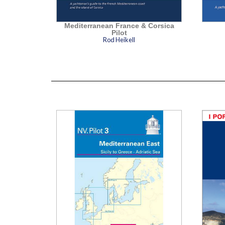
ecia
Mediterranean France & Corsica
Pilot
ll
Rod Heikell