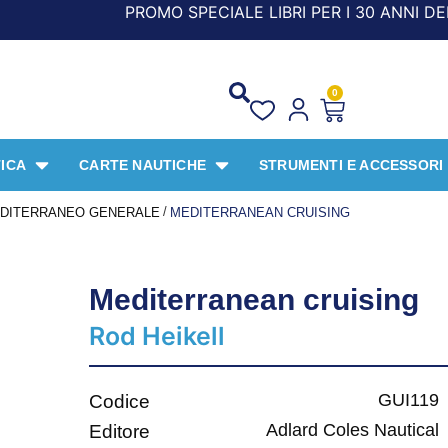
PROMO SPECIALE LIBRI PER I 30 ANNI DEL FRANGENTE! ***
0
ICA
CARTE NAUTICHE
STRUMENTI E ACCESSORI
/
DITERRANEO GENERALE
MEDITERRANEAN CRUISING
Mediterranean cruising
Rod Heikell
GUI119
Codice
Adlard Coles Nautical
Editore