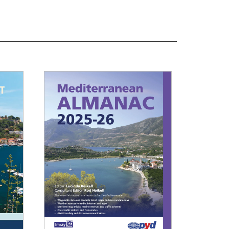
ubio fino alla Turchia a bordo di
Rosinante
,
Mirror Offshore di 18’. Nel 1996 porta la sua
rta barca,
Tetra
, nel Sud-Est Asiatico e nel
orno effettua ricerche e perlustrazioni per la
lizzazione del portolano Indian Ocean
ising Guide. Oltre ad aver traversato l’oceano
iano prima da ovest a est e poi nel rientro da
 a ovest, ha effettuato quattro traversate
antiche a bordo delle sue barche e ha navigato
altre parti del mondo con altre imbarcazioni.
ualmente naviga nell’amato Mediterraneo
ieme alla moglie Lu.