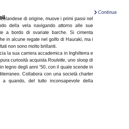
Continua
ell
zelandese di origine, muove i primi passi nel
do della vela navigando attorno alle sue
te a bordo di svariate barche. Si cimenta
he in alcune regate nel golfo di Hauraki, ma i
ltati non sono molto brillanti.
cia la sua carriera accademica in Inghilterra e
 pura curiosità acquista
Roulette
, uno sloop di
 in legno degli anni ‘50, con il quale scende in
iterraneo. Collabora con una società charter
o a quando, del tutto inconsapevole della
tata dell’impresa, si cimenta nella stesura di
 guida nautica sulla Grecia. A questa ne
uono altre che descrivono le coste degli altri
si del Mediterraneo. Negli anni fa spola
tinuamente tra l’inghilterra e il Mediterraneo,
presa una discesa via acque interne nel