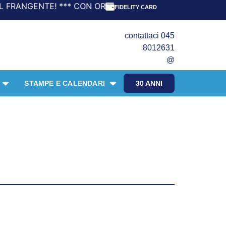
 CON ORDINI A PARTIRE DA 69,90€ LA SPEDIZIONE È GRATI
FIDELITY CARD
contattaci 045
8012631
@
STAMPE E CALENDARI
30 ANNI