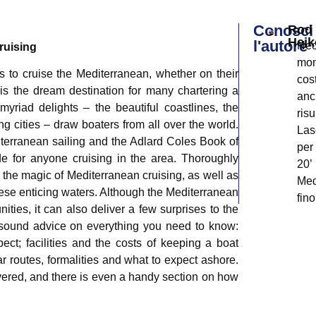
Conosci
Rod
Heik
l'autore
Neo
ruising
mon
to cruise the Mediterranean, whether on their
cos
is the dream destination for many chartering a
anc
myriad delights – the beautiful coastlines, the
risu
ng cities – draw boaters from all over the world.
Las
terranean sailing and the Adlard Coles Book of
per
e for anyone cruising in the area. Thoroughly
20’
s the magic of Mediterranean cruising, as well as
Med
these enticing waters. Although the Mediterranean
fin
ities, it can also deliver a few surprises to the
por
sound advice on everything you need to know:
una
ct; facilities and the costs of keeping a boat
seg
r routes, formalities and what to expect ashore.
Pae
ered, and there is even a handy section on how
con
com